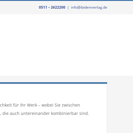
0511 – 2622200
|
info@ibidemverlag.de
 PR
Lektorat & Korrektorat
Kontakt aufnehmen
chkeit für Ihr Werk – wobei Sie zwischen
 die auch untereinander kombinierbar sind.