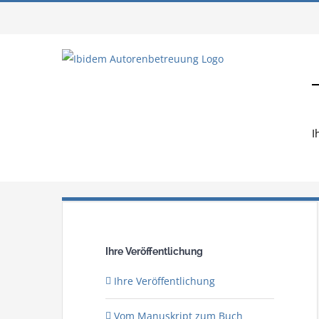
Zum
Inhalt
springen
Herzlich Willkommen
I
Ihre Veröffentlichung
Ihre Veröffentlichung
Vom Manuskript zum Buch